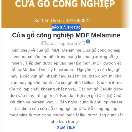
BÁO GIÁ
,
TIN TỨC
Cửa gỗ công nghiệp MDF Melamine
0
Cửa Thép Giả Gỗ
Giới thiệu về của gỗ MDF Melaminte Cửa gỗ công nghiệp
veneer có cấu tạo bên trong cùng là khung xương gỗ tự
nhiên . Tiếp đến được ép vào hai tấm mdf . MDF được viết
tắt từ Medium Density Fiberboard. Nguyên liệu của loại gỗ
này là các vụn gỗ, nhánh cây, sau khi thu thập được thì cho
vào máy nghiền thành các sợi gỗ nhỏ Cellulo. Sau khi được
rửa trôi tạp chất, khoáng chất nhựa,. Các sợi gỗ Cellulo được
đưa vào máy trộn gồm có: Keo dán Bột sợi gỗ (Cellulo) Chất
kết dính và parafin wax,… Bên ngoài cùng là phủ lớp veneer
Ưu điểm của cửa gỗ công nghiệp Cửa Gỗ công nghiệp
melamine là một trong những loại vật liệu được ứng dụng rất
phổ biến trong...
XEM TIẾP