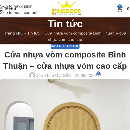
Skip to navigation
0
Menu
0
Skip to main content
Tin tức
Trang chủ
»
Tin tức
»
Cửa nhựa vòm composite Bình Thuận – cửa
nhựa vòm cao cấp
BÁO GIÁ
,
TIN TỨC
Cửa nhựa vòm composite Bình
Thuận – cửa nhựa vòm cao cấp
0
Cửa Thép Giả Gỗ
On 28/06/2023