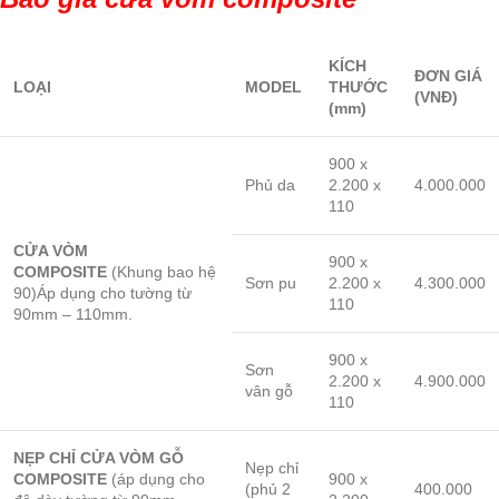
KÍCH
ĐƠN GIÁ
LOẠI
MODEL
THƯỚC
(VNĐ)
(mm)
900 x
Phủ da
2.200 x
4.000.000
110
CỬA VÒM
900 x
COMPOSITE
(Khung bao hệ
Sơn pu
2.200 x
4.300.000
90)Áp dụng cho tường từ
110
90mm – 110mm.
900 x
Sơn
2.200 x
4.900.000
vân gỗ
110
NẸP CHỈ CỬA VÒM GỖ
Nẹp chỉ
COMPOSITE
(áp dụng cho
900 x
(phủ 2
400.000