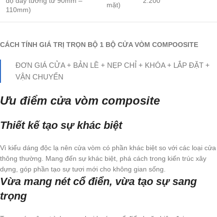
độ dày tường từ 90mm –
2.200
mặt)
110mm)
CÁCH TÍNH GIÁ TRỊ TRỌN BỘ 1 BỘ CỬA VÒM COMPOOSITE
ĐƠN GIÁ CỬA + BẢN LỀ + NẸP CHỈ + KHÓA + LẮP ĐẶT +
VẬN CHUYỂN
Ưu điểm cửa vòm composite
Thiết kế tạo sự khác biệt
Vì kiểu dáng độc lạ nên cửa vòm có phần khác biệt so với các loại cửa
thông thường. Mang đến sự khác biệt, phá cách trong kiến trúc xây
dựng, góp phần tạo sự tươi mới cho không gian sống.
Vừa mang nét cổ điển, vừa tạo sự sang
trọng