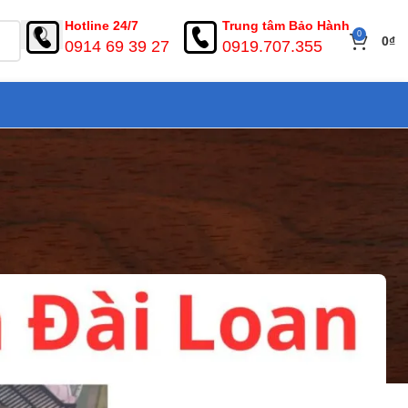
Hotline 24/7
Trung tâm Bảo Hành
0
0
₫
0914 69 39 27
0919.707.355
bộ cửa