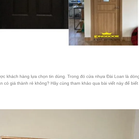
ợc khách hàng lựa chọn tin dùng. Trong đó cửa nhựa Đài Loan là dòn
 có giá thành rẻ không? Hãy cùng tham khảo qua bài viết này để biết 