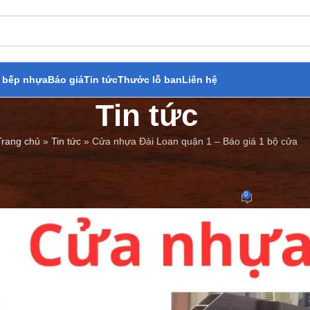
 bếp nhựa
Báo giá
Tin tức
Thước lỗ ban
Liên hệ
Tin tức
Trang chủ
»
Tin tức
»
Cửa nhựa Đài Loan quận 1 – Báo giá 1 bộ cửa
BÁO GIÁ
,
TIN TỨC
ựa Đài Loan quận 1 – Báo giá 1 
0
Đăng bởi
Cửa Thép Giả Gỗ
On 17/03/2023