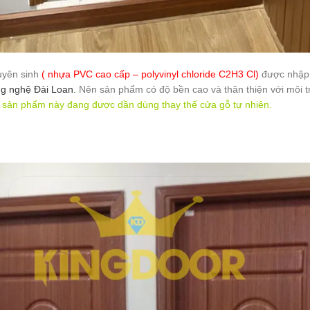
uyên sinh
( nhựa PVC cao cấp – polyvinyl chloride C2H3 Cl)
được nhập k
ng nghệ Đài Loan
.
Nên sản phẩm có độ bền cao và thân thiện với môi 
ó sản phẩm này đang được dần dùng thay thế cửa gỗ tự nhiên.