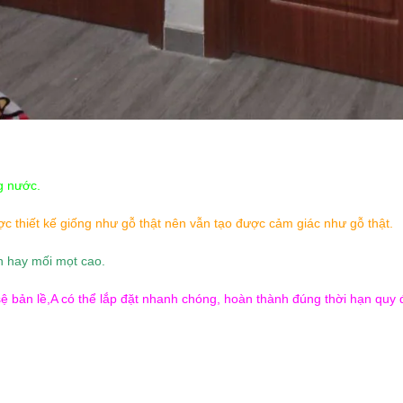
g nước.
c thiết kế giống như gỗ thật nên vẫn tạo được cảm giác như gỗ thật.
h hay mối mọt cao.
sệ bản lề,A có thể lắp đặt nhanh chóng, hoàn thành đúng thời hạn quy đ